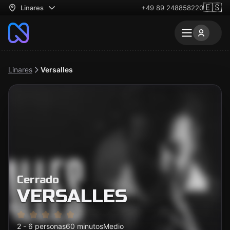
🇪🇸
Linares
+49 89 248858220
Linares
Versalles
Cerrado
VERSALLES
2 - 6 personas
60 minutos
Medio