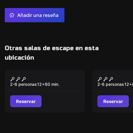
Añadir una reseña
Otras salas de escape en esta
ubicación
Escape room
Escape room
Los Hermanos
Misterio en
Carvajales
2-6 personas
12
+
60
min.
2-6 personas
12
+
Reservar
Reservar