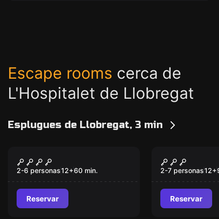
Escape rooms
cerca de
L'Hospitalet de Llobregat
Esplugues de Llobregat, 3 min
Escape room
Escape room
LA PLANTA
Worm
Nuevo
2-6 personas
12
+
60
min.
2-7 personas
12
+
Reservar
Reservar