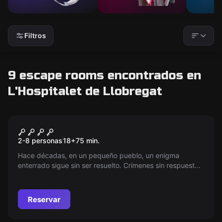
Filtros
9 escape rooms encontrados en
L'Hospitalet de Llobregat
Escape room
El Orfanato
Nuevo
2-8 personas
18
+
75
min.
Hace décadas, en un pequeño pueblo, un enigma
enterrado sigue sin ser resuelto. Crímenes sin respuesta
te esperan en cada esquina lúgubre. Atrévete a
adentrarte en este misterio y descifra los secretos que
han permanecido ocultos por generaciones. ¿Podrás
Reservar
desvelar la verdad?