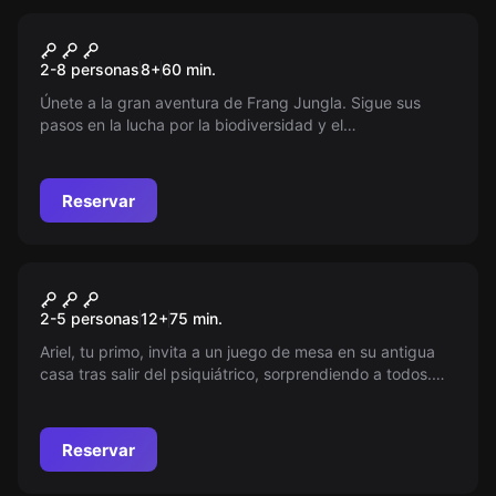
Escape room
Fauna Room Escape
2-8 personas
8
+
60
min.
Únete a la gran aventura de Frang Jungla. Sigue sus
pasos en la lucha por la biodiversidad y el
descubrimiento de un antiguo almacén de comercio
animal. ¡No te lo pierdas!
Reservar
Escape room
El Juego de Ariel
2-5 personas
12
+
75
min.
Ariel, tu primo, invita a un juego de mesa en su antigua
casa tras salir del psiquiátrico, sorprendiendo a todos.
¿Qué pasará en esta inesperada reunión familiar?
Reservar