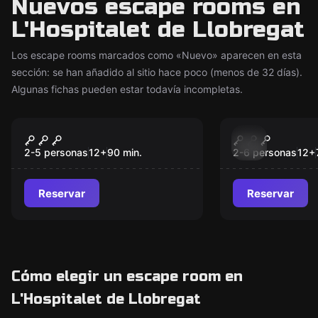
Nuevos escape rooms en
L'Hospitalet de Llobregat
Los escape rooms marcados como «Nuevo» aparecen en esta
sección: se han añadido al sitio hace poco (menos de 32 días).
Algunas fichas pueden estar todavía incompletas.
Escape room
Escape room
DENTRO
Malum Esc
Nuevo
Nuevo
2-5 personas
12
+
90
min.
2-6 personas
12
+
Reservar
Reservar
Cómo elegir un escape room en
L'Hospitalet de Llobregat