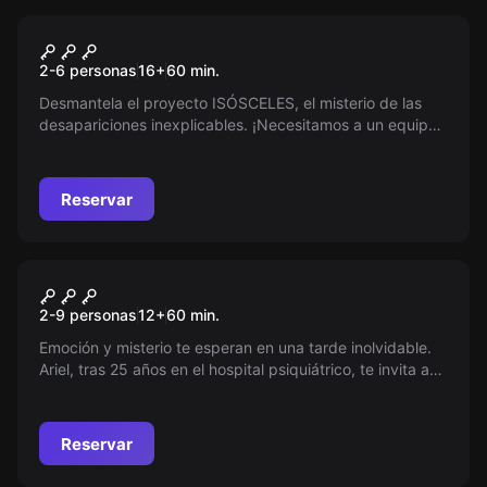
Escape room
Bermudas
2-6 personas
16
+
60
min.
Desmantela el proyecto ISÓSCELES, el misterio de las
desapariciones inexplicables. ¡Necesitamos a un equipo
valiente para aventurarse a lo desconocido y poner fin a
esta pesadilla!
Reservar
Escape room
El Juego De Ariel
Nuevo
2-9 personas
12
+
60
min.
Emoción y misterio te esperan en una tarde inolvidable.
Ariel, tras 25 años en el hospital psiquiátrico, te invita a
su hogar de la infancia. Un juego especial ha sido
preparado. ¿Te atreves a descubrir qué secretos
aguardan en esta inesperada reunión familiar?
Reservar