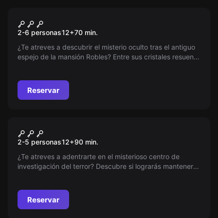
Escape room
Malum Escape Room
Nuevo
2-6 personas
12
+
70
min.
¿Te atreves a descubrir el misterio oculto tras el antiguo
espejo de la mansión Robles? Entre sus cristales resuena
una historia de amor, traición y un secreto que podría
cambiarlo todo. Adelante, si te atreves, pero recuerda:
algunas sombras nunca deberían ser desveladas.
Reservar
Escape room
DENTRO
Nuevo
2-5 personas
12
+
90
min.
¿Te atreves a adentrarte en el misterioso centro de
investigación del terror? Descubre si lograrás mantener la
calma y superar cada desafío mientras exploras lo más
profundo de tus miedos. ¡Prepárate para un experimento
que te retará como nunca antes!
Reservar