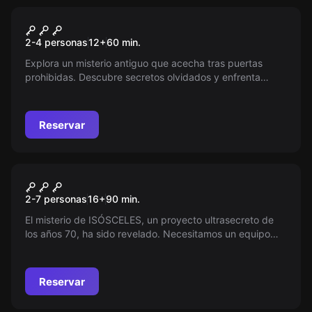
Escape room
Krematorium
Nuevo
2-4 personas
12
+
60
min.
Explora un misterio antiguo que acecha tras puertas
prohibidas. Descubre secretos olvidados y enfrenta
peligros inimaginables. Acompaña a estos valientes en su
travesía, donde cada paso los acerca más a lo
desconocido y donde la valentía y el terror se entrelazan.
Reservar
Escape room
Bermudas , El Secreto Jamás
Nuevo
2-7 personas
16
+
90
min.
Revelado
El misterio de ISÓSCELES, un proyecto ultrasecreto de
los años 70, ha sido revelado. Necesitamos un equipo
audaz para desmantelarlo. Acepta el reto y únete a esta
aventura para detener la pesadilla. ¿Estás listo para
enfrentar lo desconocido y ser el héroe que
Reservar
necesitamos?