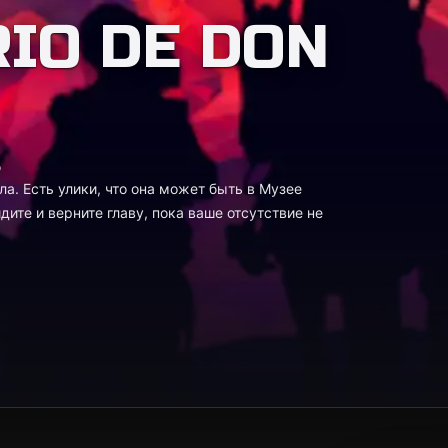
RIO DE DON
o
ла. Есть улики, что она может быть в Музее
ите и верните главу, пока ваше отсутствие не