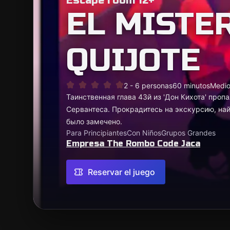
Escape room 12+
EL MISTE
QUIJOTE
2 - 6 personas
60 minutos
Medi
Таинственная глава 43й из 'Дон Кихота' пропа
Сервантеса. Прокрадитесь на экскурсию, найд
было замечено.
Para Principiantes
Con Niños
Grupos Grandes
Empresa The Rombo Code Jaca
Reservar el juego