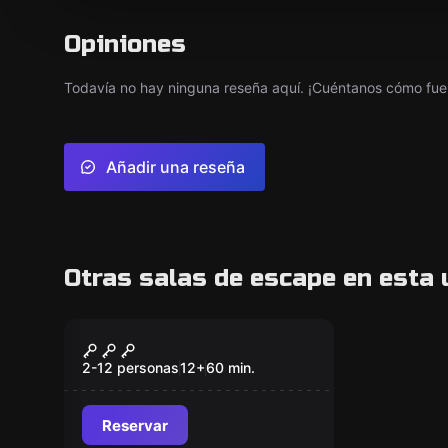
Opiniones
Todavía no hay ninguna reseña aquí. ¡Cuéntanos cómo fue 
Añadir una reseña
Otras salas de escape en esta 
Escape room
El Misterio de Don
Nuevo
Quijote
2-12 personas
12
+
60
min.
Reservar