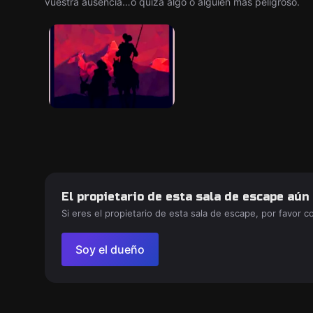
vuestra ausencia…o quizá algo o alguien más peligroso.
El propietario de esta sala de escape aún
Si eres el propietario de esta sala de escape, por favor 
Soy el dueño