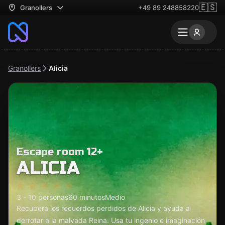
🇪🇸
Granollers
+49 89 248858220
Granollers
Alicia
Escape room 12+
ALICIA
3 - 10 personas
60 minutos
Medio
Recupera los recuerdos perdidos de Alicia y ayuda a
derrotar a la malvada Reina. Usa tu ingenio e imaginación