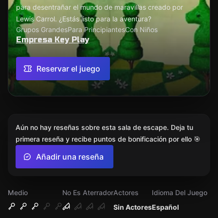
para desentrañar el mundo de maravillas creado por
Lewis Carrol. ¿Estás listo para la aventura?
Grupos Grandes
Para Principiantes
Con Niños
Empresa Key Play
Reservar el juego
Aún no hay reseñas sobre esta sala de escape. Deja tu
primera reseña y recibe puntos de bonificación por ello 🎯
Añadir una reseña
Medio
No Es Aterrador
Actores
Idioma Del Juego
Sin Actores
Español