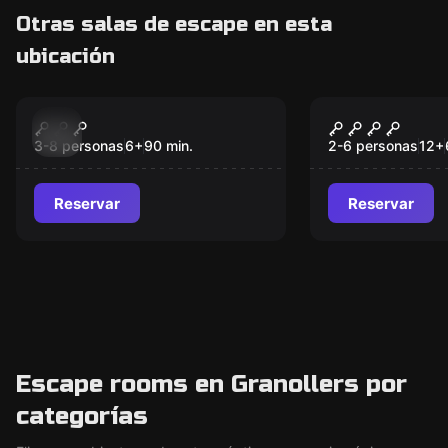
Otras salas de escape en esta
ubicación
Escape room
Escape room
Escape Room Peter
Peter Pan
Nuevo
Nuevo
Pan
3-8 personas
6
+
90
min.
2-6 personas
12
+
Reservar
Reservar
Escape rooms en Granollers por
categorías