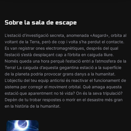
Sobre la sala de escape
L’estació d’investigació secreta, anomenada «Asgard», orbita al
voltant de la Terra, però de cop i volta s’ha perdut el contacte.
Es van registrar ones electromagnètiques, després del qual
l’estació s’està desplaçant cap a l’òrbita en caiguda lliure.
Només queda una hora perquè l’estació entri a l’atmosfera de la
Terra! La caiguda d’aquesta gegantina estació a la superfície
de la planeta podria provocar grans danys a la humanitat.
L’objectiu del teu equip anticrisi és reactivar el funcionament de
sistema per corregir el moviment orbital. Què amaga aquesta
estació que aparentment no té vida? On és la seva tripulació?
Depèn de tu trobar respostes o morir en el desastre més gran
en la història de la humanitat.