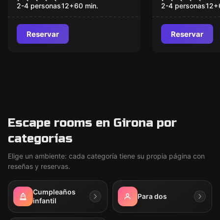
Meravelles
2-4 personas
12
+
60
min.
2-4 personas
12
+
Reservar
Reservar
Escape rooms en Girona por
categorías
Elige un ambiente: cada categoría tiene su propia página con
reseñas y reservas.
Cumpleaños
Para dos
infantil