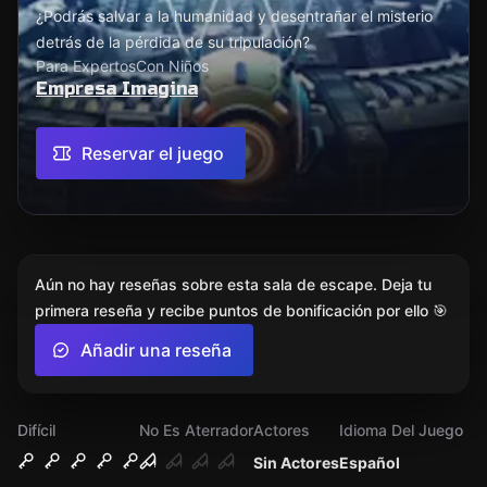
¿Podrás salvar a la humanidad y desentrañar el misterio
detrás de la pérdida de su tripulación?
Para Expertos
Con Niños
Empresa Imagina
Reservar el juego
Aún no hay reseñas sobre esta sala de escape. Deja tu
primera reseña y recibe puntos de bonificación por ello 🎯
Añadir una reseña
Difícil
No Es Aterrador
Actores
Idioma Del Juego
Sin Actores
Español