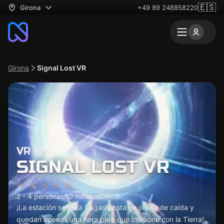
🇪🇸
Girona
+49 89 248858220
Girona
Signal Lost VR
VR 12+
SIGNAL LOST VR
2 - 4 personas
60 minutos
Difícil
¡La estación secreta 'Asgard' está en órbita de caída y
quedan apenas una hora para que colisione con la Tierra!