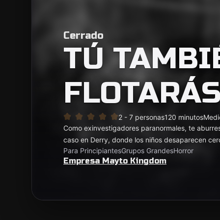
Cerrado
TÚ TAMBI
FLOTARÁ
2 - 7 personas
120 minutos
Medi
Como exinvestigadores paranormales, te aburres
caso en Derry, donde los niños desaparecen cerca
Para Principiantes
Grupos Grandes
Horror
Empresa Mayto Kingdom