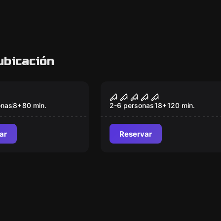
ubicación
om
Escape room
eto de los
Tú también soñarás
Nuevo
onas
8
+
80
min.
2-6 personas
18
+
120
min.
ar
Reservar