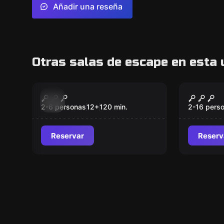
Añadir una reseña
Otras salas de escape en esta 
Escape room
Escape ro
Una aventura de
El Secr
Nuevo
Nuevo
leyenda
Magos
2-6 personas
12
+
120
min.
2-16 pers
Reservar
Reserv