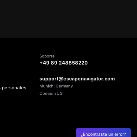
Soporte
+49 89 248858220
support@escapenavigator.com
Munich, Germany
s personales
Codeum UG
¿Encontraste un error?