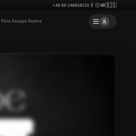
🇪🇸
+49 89 248858220
Para Escape Rooms