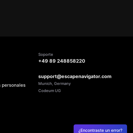
Soporte
+49 89 248858220
support@escapenavigator.com
Munich, Germany
s personales
Codeum UG
¿Encontraste un error?