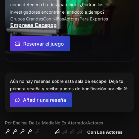
cómo detenerlo ha desaparecido. ¿Podrán los
investigadores encontrar el antídoto a tiempo?
Grupos Grandes
Con Niños
Actores
Para Expertos
Empresa Escapop
Reservar el juego
Aún no hay reseñas sobre esta sala de escape. Deja tu
primera reseña y recibe puntos de bonificación por ello 🎯
Añadir una reseña
Por Encima De La Media
No Es Aterrador
Actores
Con Los Actores