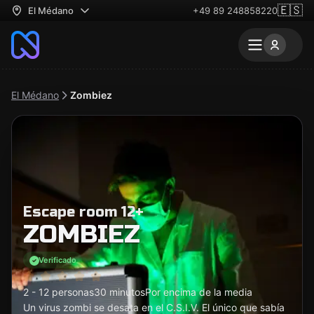
🇪🇸
El Médano
+49 89 248858220
El Médano
Zombiez
Escape room 12+
ZOMBIEZ
Verificado
2 - 12 personas
30 minutos
Por encima de la media
Un virus zombi se desata en el C.S.I.V. El único que sabía