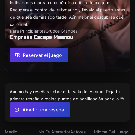
indicadores marcan una pérdida crítica de oxígeno.
Recupera el control del submarino y llévalo al puerto antes
de que sea demasiado tarde. Aún mejor si descubres qué
salió mal.
Para Principiantes
Grupos Grandes
Empresa Escape Masnou
Reservar el juego
Aún no hay reseñas sobre esta sala de escape. Deja tu
primera reseña y recibe puntos de bonificación por ello 🎯
Añadir una reseña
Medio
No Es Aterrador
Actores
Idioma Del Juego