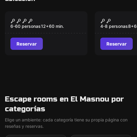
Escape room
Escape room
TNT
The Magic 
Nuevo
6-60 personas
12
+
60
min.
4-8 personas
8
+
6
Reservar
Reservar
Escape rooms en El Masnou por
categorías
Elige un ambiente: cada categoría tiene su propia página con
reseñas y reservas.