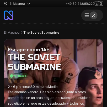
🇪🇸
El Masnou
+49 89 248858220
El Masnou
The Soviet Submarine
Escape room 14+
THE SOVIET
SUBMARINE
Verificado
2 - 6 personas
60 minutos
Medio
Las alarmas vanero. Has sido aislado junto a otros
camaradas en un área segura del submarino nuclear
soviético en el que estás desplegado y todos los