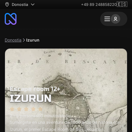
🇪🇸
Donostia
+49 89 248858220
Donostia
Izurun
Escape room 12+
IZURUN
2 - 5 personas
60 minutos
Medio
Sumérgete en una aventura de 1000 años de historia con
Izurun, el primer Escape Room de San Sebastián.