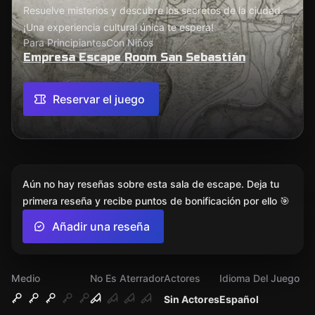
Resuelve misterios y descubre los secretos de la ciudad.
¡Una experiencia cultural única te espera!
Para Principiantes
Con Niños
Empresa Escape Room San Sebastián
Reservar el juego
Aún no hay reseñas sobre esta sala de escape. Deja tu
primera reseña y recibe puntos de bonificación por ello 🎯
Añadir una reseña
Medio
No Es Aterrador
Actores
Idioma Del Juego
Sin Actores
Español