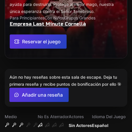
ayuda para destruirlo. Protege al mejor mago, nuestra
única esperanza contra el Señor Tenebroso.
Para Principiantes
Con Niños
Grupos Grandes
Empresa Last Minute Cornellà
Reservar el juego
Aún no hay reseñas sobre esta sala de escape. Deja tu
primera reseña y recibe puntos de bonificación por ello 🎯
Añadir una reseña
Medio
No Es Aterrador
Actores
Idioma Del Juego
Sin Actores
Español