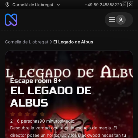
🇪🇸
Cornellà de Llobregat
+49 89 248858220
Cornellà de Llobregat
El Legado de Albus
Escape room 8+
EL LEGADO DE
ALBUS
2 - 6 personas
90 minutos
Medio
Descubre la verdad oculta en la escuela de magia. El
director posee un horrocrux y los Blackwood necesitan tu