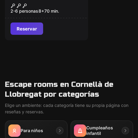
El legado del Fénix
Nuevo
2-6 personas
8
+
70
min.
Reservar
Escape rooms en Cornellà de
Llobregat por categorías
Elige un ambiente: cada categoría tiene su propia página con
reseñas y reservas.
Cumpleaños
Para niños
infantil