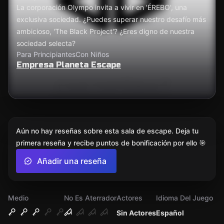
La corporación Olympo invita a vivir en 'ÉREBO', una
exclusiva sociedad. ¿Puedes superar nuestro desafío más
ambicioso, 'The Black Project'? ¿Eres digno de nuestra
sociedad selecta?
Para Principiantes
Con Niños
Empresa Planeta Escape
Aún no hay reseñas sobre esta sala de escape. Deja tu
primera reseña y recibe puntos de bonificación por ello 🎯
Añadir una reseña
Medio
No Es Aterrador
Actores
Idioma Del Juego
Sin Actores
Español