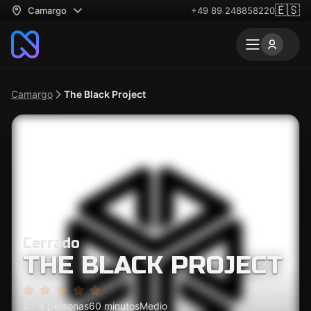
🇪🇸
Camargo
+49 89 248858220
Camargo
The Black Project
Cerrado
THE BLACK PROJECT
2 - 4 personas
60 minutos
Medio