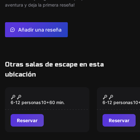
aventura y deja la primera reseña!
Añadir una reseña
Otras salas de escape en esta
ubicación
Escape room
Escape room
Agentes Secretos
Piratas Kid
Kids
6-12 personas
10
+
60
min.
6-12 personas
10
Reservar
Reservar