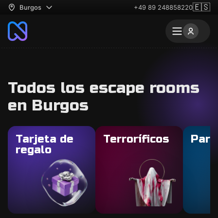
🇪🇸
Burgos
+49 89 248858220
Todos los escape rooms
en Burgos
Tarjeta de
Terroríficos
Para
regalo