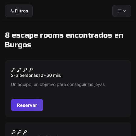
Filtros
8 escape rooms encontrados en
Burgos
Escape room
Los custodios de la espada
Nuevo
2-6 personas
12
+
60
min.
2.0
Un equipo, un objetivo para conseguir las joyas
Reservar
Escape room
Escape Bar
Nuevo