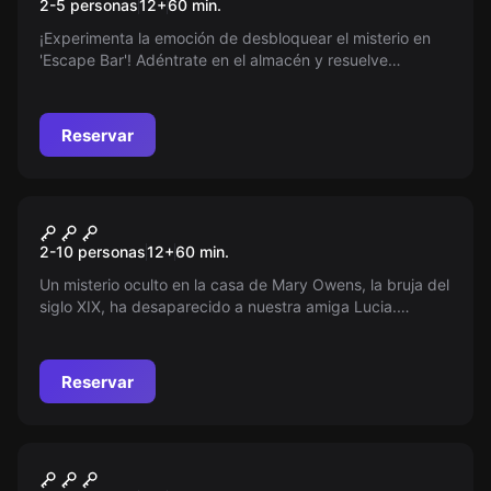
2-5 personas
12
+
60
min.
¡Experimenta la emoción de desbloquear el misterio en
'Escape Bar'! Adéntrate en el almacén y resuelve
ingeniosos acertijos para escapar antes de que el tiempo
se agote. Cada detalle cuenta en esta trepidante
aventura. ¿Estás listo para asumir el desafío?
Reservar
Escape room
La Casa De La Bruja
Nuevo
2-10 personas
12
+
60
min.
Un misterio oculto en la casa de Mary Owens, la bruja del
siglo XIX, ha desaparecido a nuestra amiga Lucia.
Necesitamos un equipo audaz para recuperar el libro de
hechizos y la reliquia. ¿Eres tú el indicado? Rápido y
silencioso, ¡el tiempo corre!
Reservar
Escape room
El Desemocionador