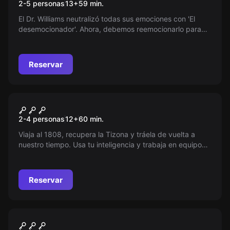
2-5 personas
13
+
59
min.
El Dr. Williams neutralizó todas sus emociones con 'El
desemocionador'. Ahora, debemos reemocionarlo para
evitar el desastre del Virus Dominion.
Reservar
Escape room
Los Custodios de la Espada
2-4 personas
12
+
60
min.
Viaja al 1808, recupera la Tizona y tráela de vuelta a
nuestro tiempo. Usa tu inteligencia y trabaja en equipo
para convertirte en un nuevo custodio de la orden. ¿Nos
ayudas?
Reservar
Escape room
El Paciente Cero