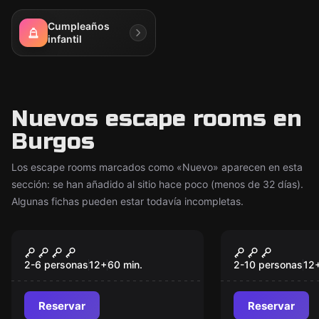
Cumpleaños
infantil
Nuevos escape rooms en
Burgos
Los escape rooms marcados como «Nuevo» aparecen en esta
sección: se han añadido al sitio hace poco (menos de 32 días).
Algunas fichas pueden estar todavía incompletas.
Escape room
Escape room
EL NÚCLEO DE LA
La Casa De 
Nuevo
Nuevo
EMOCIÓN
2-6 personas
12
+
60
min.
2-10 personas
12
Reservar
Reservar