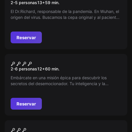
2-5 personas
13
+
59
min.
El Dr.Richard, responsable de la pandemia. En Wuhan, el
origen del virus. Buscamos la cepa original y al paciente
cero. Descubra la verdad tras este laboratorio
clandestino.
Reservar
Escape room
EL NÚCLEO DE LA EMOCIÓN
Nuevo
2-6 personas
12
+
60
min.
Embárcate en una misión épica para descubrir los
secretos del desemocionador. Tu inteligencia y la
colaboración de tu equipo serán clave para completar
este desafío único. ¿Estás listo para enfrentarte al
misterio que cambiará el destino del mundo?
Reservar
Escape room
Laboratorio X96