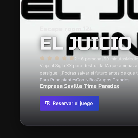
Escape room 12+
EL JUICIO
2 - 6 personas
60 minutos
Medi
Viaja al Siglo XX para destruir la IA que amenaz
persigue. ¿Podrás salvar el futuro antes de que 
Para Principiantes
Con Niños
Grupos Grandes
Empresa Sevilla Time Paradox
Reservar el juego