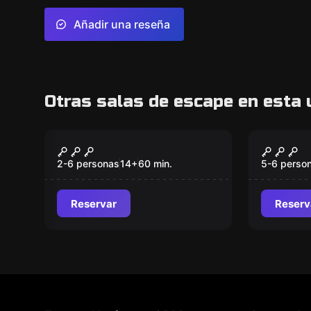
Añadir una reseña
Otras salas de escape en esta 
Escape room
Escape ro
La Casa del Gorrión
Cluedo
2-6 personas
14
+
60
min.
5-6 perso
Reservar
Reserv