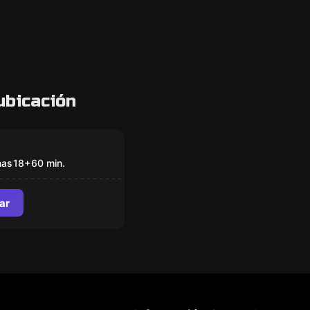
ubicación
om
 en Vivo
nas
18
+
60
min.
ar