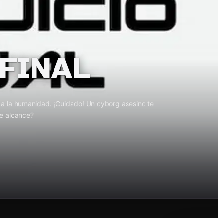
 FINAL
o
a a la humanidad. ¡Cuidado! Un cyborg asesino te
te alcance?