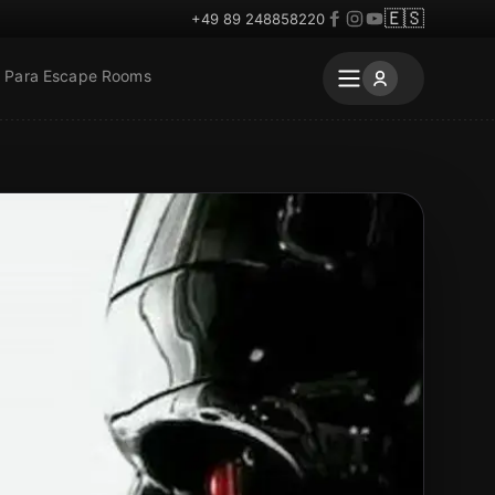
🇪🇸
+49 89 248858220
Para Escape Rooms