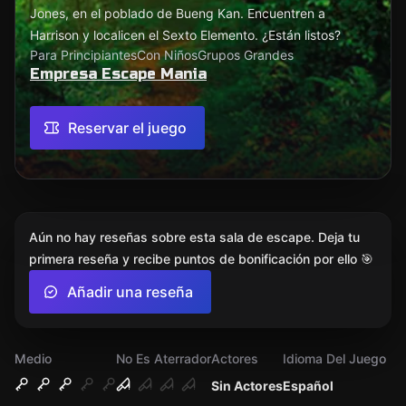
Jones, en el poblado de Bueng Kan. Encuentren a
Harrison y localicen el Sexto Elemento. ¿Están listos?
Para Principiantes
Con Niños
Grupos Grandes
Empresa Escape Mania
Reservar el juego
Aún no hay reseñas sobre esta sala de escape. Deja tu
primera reseña y recibe puntos de bonificación por ello 🎯
Añadir una reseña
Medio
No Es Aterrador
Actores
Idioma Del Juego
Sin Actores
Español