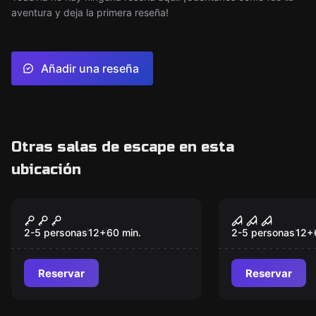
aventura y deja la primera reseña!
Añadir una reseña
Otras salas de escape en esta
ubicación
Escape room
Escape room
Aliens
La Tienda 
de Lilith
2-5 personas
12
+
60
min.
2-5 personas
12
+
Reservar
Reservar