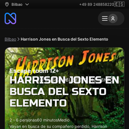
🇪🇸
Bilbao
+49 89 248858220
Bilbao
Harrison Jones en Busca del Sexto Elemento
Escape room 12+
HARRISON JONES EN
BUSCA DEL SEXTO
ELEMENTO
2 - 6 personas
60 minutos
Medio
Vayan en busca de su compañero perdido, Harrison