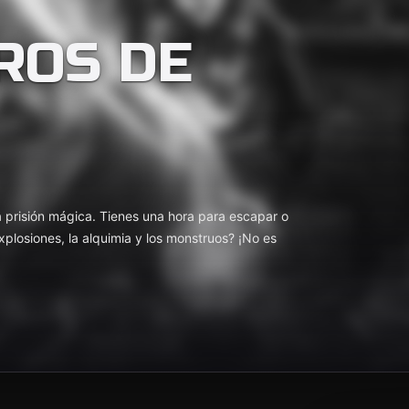
ROS DE
 prisión mágica. Tienes una hora para escapar o
 explosiones, la alquimia y los monstruos? ¡No es