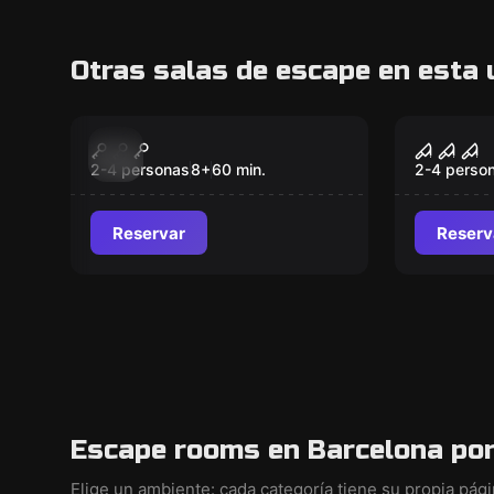
Otras salas de escape en esta 
Escape room
Escape ro
Prisoners of Alkaban
Sherlo
Nuevo
Nuevo
London
2-4 personas
8
+
60
min.
2-4 perso
Reservar
Reserv
Escape rooms en Barcelona por
Elige un ambiente: cada categoría tiene su propia pág