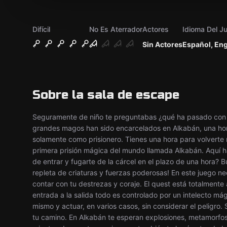
Difícil
No Es Aterrador
Actores
Idioma Del J
Sin Actores
Español, Eng
Sobre la sala de escape
Seguramente de niño te preguntabas ¿qué ha pasado con l
grandes magos han sido encarcelados en Alkabán, una horr
solamente como prisionero. Tienes una hora para volverte 
primera prisión mágica del mundo llamada Alkabán. Aquí has
de entrar y fugarte de la cárcel en el plazo de una hora? 
repleta de criaturas y fuerzas poderosas! En este juego nec
contar con tu destrezas y coraje. El quest está totalmente
entrada a la salida todo es controlado por un intelecto mágic
mismo y actuar, en varios casos, sin considerar el peligro. 
tu camino. En Alkabán te esperan explosiones, metamorfosi