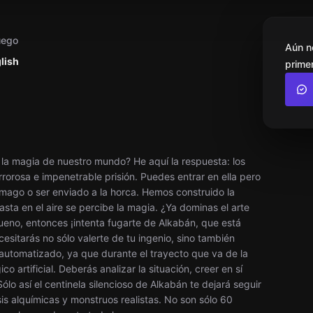
uego
Aún n
lish
primer
a magia de nuestro mundo? He aquí la respuesta: los
orosa e impenetrable prisión. Puedes entrar en ella pero
mago o ser enviado a la horca. Hemos construido la
ta en el aire se percibe la magia. ¿Ya dominas el arte
Bueno, entonces ¡intenta fugarte de Alkabán, que está
esitarás no sólo valerte de tu ingenio, sino también
 automatizado, ya que durante el trayecto que va de la
o artificial. Deberás analizar la situación, creer en sí
Sólo así el centinela silencioso de Alkabán te dejará seguir
s alquímicas y monstruos realistas. No son sólo 60