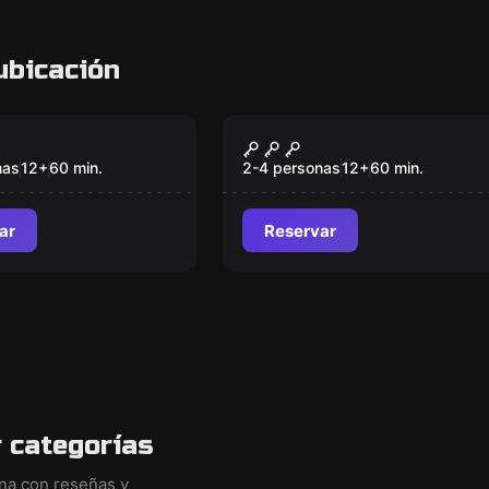
ubicación
om
Escape room
ck Holmes vs
Ulysses
Nuevo
 Devil
nas
12
+
60
min.
2-4 personas
12
+
60
min.
ar
Reservar
 categorías
ina con reseñas y