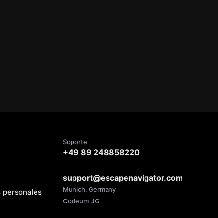
Soporte
+49 89 248858220
support@escapenavigator.com
Munich, Germany
s personales
Codeum UG