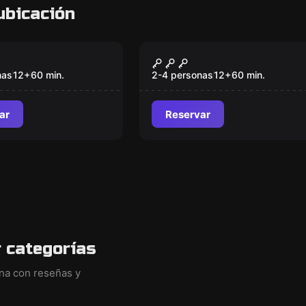
ubicación
om
Escape room
ck Holmes vs
Ulysses
Nuevo
 Devil
nas
12
+
60
min.
2-4 personas
12
+
60
min.
ar
Reservar
 categorías
ina con reseñas y