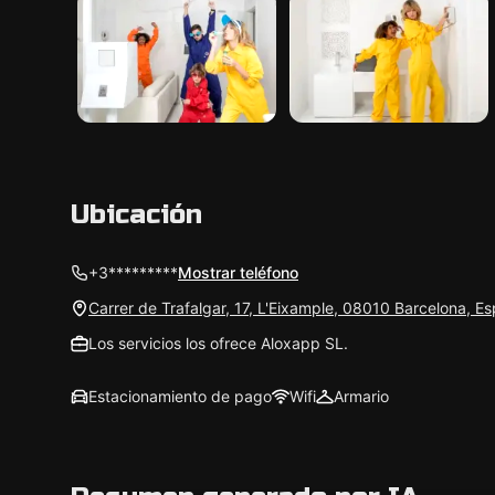
Ubicación
+3*********
Mostrar teléfono
Carrer de Trafalgar, 17, L'Eixample, 08010 Barcelona, E
Los servicios los ofrece Aloxapp SL.
Estacionamiento de pago
Wifi
Armario