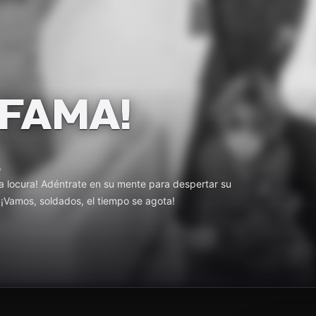
 FAMA!
o
 la locura! Adéntrate en su mente para despertar su
. ¡Vamos, soldados, el tiempo se agota!