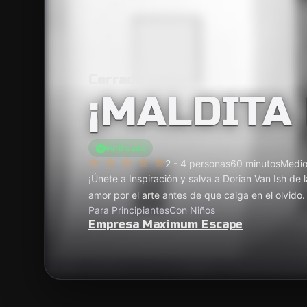
Cerrado
¡MALDITA
Verificado
2 - 4 personas
60 minutos
Medi
¡Únete a Inspiración y salva a Dorian Van Ish de
amor por el arte antes de que caiga en el olvido
Para Principiantes
Con Niños
Empresa Maximum Escape