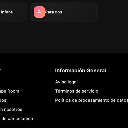
nfantil
Para dos
r
Información General
d
Aviso legal
cape Room
Términos de servicio
ros
Política de procesamiento de dato
n nosotros
 de cancelación