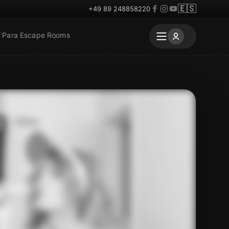
🇪🇸
+49 89 248858220
Para Escape Rooms