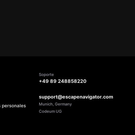
Soporte
+49 89 248858220
support@escapenavigator.com
Munich, Germany
s personales
Codeum UG