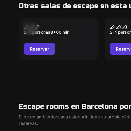
Otras salas de escape en esta 
Escape room
Escape ro
Prisoners of Alkaban
Sherlo
Nuevo
Nuevo
London
2-4 personas
8
+
60
min.
2-4 perso
Reservar
Reserv
Escape rooms en Barcelona por
Elige un ambiente: cada categoría tiene su propia pág
reservas.