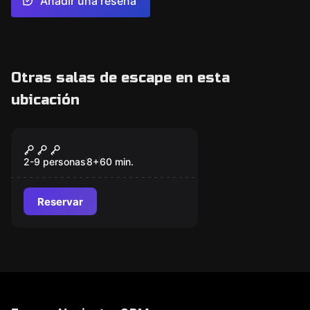
Añadir una reseña
Otras salas de escape en esta
ubicación
Escape room
Lanzadera Alien
Nuevo
2-9 personas
8
+
60
min.
Reservar