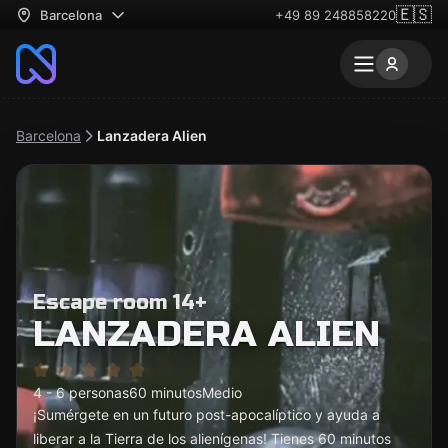
🇪🇸
Barcelona
+49 89 248858220
Barcelona
Lanzadera Alien
Escape room 14+
LANZADERA ALIEN
4 - 6 personas
60 minutos
Medio
¡Sumérgete en un futuro post-apocalíptico y ayuda a
liberar a la Tierra de los alienígenas! Tienes 60 minutos