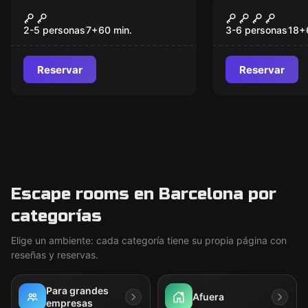
Escape room
Escape room
Tesoro Azteca
After-Part
2-5 personas
7
+
60
min.
3-6 personas
18
+
Reservar
Reservar
Escape rooms en Barcelona por
categorías
Elige un ambiente: cada categoría tiene su propia página con
reseñas y reservas.
Para grandes
Afuera
empresas