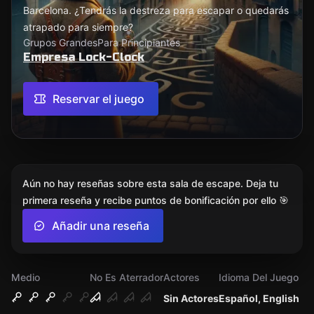
Barcelona. ¿Tendrás la destreza para escapar o quedarás
atrapado para siempre?
Grupos Grandes
Para Principiantes
Empresa Lock-Clock
Reservar el juego
Aún no hay reseñas sobre esta sala de escape. Deja tu
primera reseña y recibe puntos de bonificación por ello 🎯
Añadir una reseña
Medio
No Es Aterrador
Actores
Idioma Del Juego
Sin Actores
Español, English