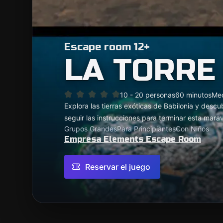
Escape room 12+
LA TORRE
10 - 20 personas
60 minutos
Me
Explora las tierras exóticas de Babilonia y descu
seguir las instrucciones para terminar esta marav
Grupos Grandes
Para Principiantes
Con Niños
Empresa Elements Escape Room
Reservar el juego