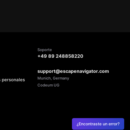
Soporte
+49 89 248858220
support@escapenavigator.com
Munich, Germany
s personales
Codeum UG
¿Encontraste un error?