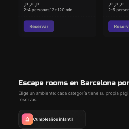
El Búnker
Candy 
CERRADO
2-4 personas
12
+
120
min.
2-5 perso
Reservar
Reserv
Escape rooms en Barcelona por
Elige un ambiente: cada categoría tiene su propia pág
reservas.
Cumpleaños infantil