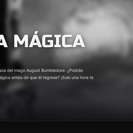
A MÁGICA
o
iosos del mago August Bumbledore. ¿Podrás
mágica antes de que él regrese? ¡Solo una hora te