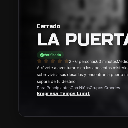
Cerrado
LA PUERT
Verificado
2 - 6 personas
60 minutos
Medi
Atrévete a aventurarte en los aposentos mister
sobrevivir a sus desafíos y encontrar la puerta 
separa de tu destino!
Para Principiantes
Con Niños
Grupos Grandes
Empresa Temps Limit