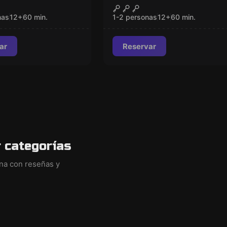
House
La Cabaña De Slumac
CERRADO
CERRADO
Nuevo
nas
12
+
60
min.
1-2 personas
12
+
60
min.
ar
Reservar
 categorías
ina con reseñas y