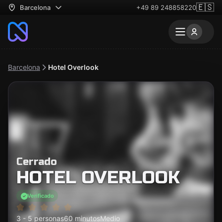
🇪🇸
Barcelona
+49 89 248858220
Barcelona
Hotel Overlook
Cerrado
HOTEL OVERLOOK
Verificado
3 - 5 personas
60 minutos
Medio