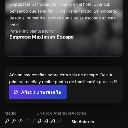
Empezaste un trabajo de invierno en el hotel Overlook
pensando que sería fácil y bien remunerado. Sin embargo,
desde el primer día, sientes que algo se esconde en este
hotel...
Para Principiantes
Horror
Empresa Maximum Escape
Aún no hay reseñas sobre esta sala de escape. Deja tu
primera reseña y recibe puntos de bonificación por ello 🎯
Añadir una reseña
Medio
Un Poco Aterrador
Actores
Sin Actores