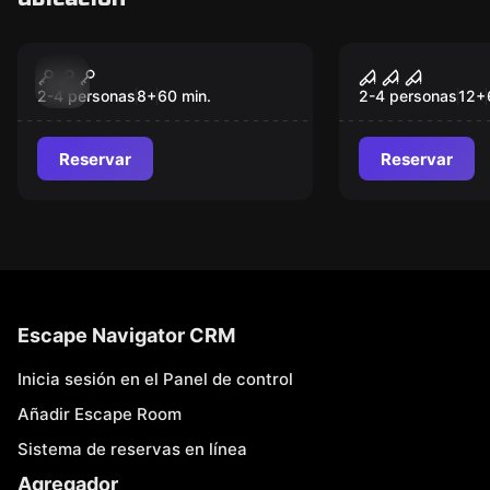
Escape room
Escape room
Prisoners of Alkaban
Sherlock H
Nuevo
Nuevo
London Dev
2-4 personas
8
+
60
min.
2-4 personas
12
+
Reservar
Reservar
Escape Navigator CRM
Inicia sesión en el Panel de control
Añadir Escape Room
Sistema de reservas en línea
Agregador