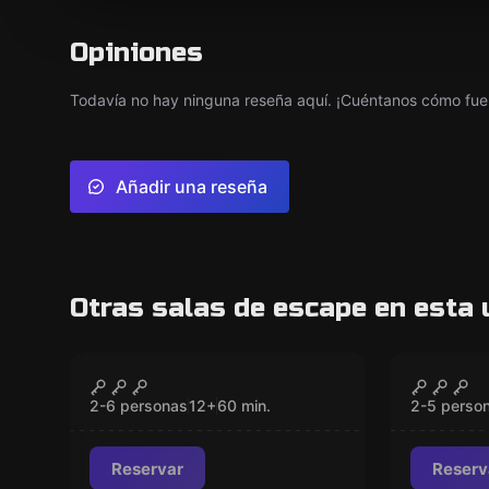
Opiniones
Todavía no hay ninguna reseña aquí. ¡Cuéntanos cómo fue 
Añadir una reseña
Otras salas de escape en esta 
Escape room
Escape ro
La Puerta Mágica
Candy 
CERRADO
2-6 personas
12
+
60
min.
2-5 perso
Reservar
Reserv