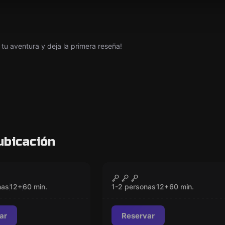
tu aventura y deja la primera reseña!
ubicación
om
Escape room
House
La Cabaña De Slumac
CERRADO
CERRADO
Nuevo
nas
12
+
60
min.
1-2 personas
12
+
60
min.
ar
Reservar