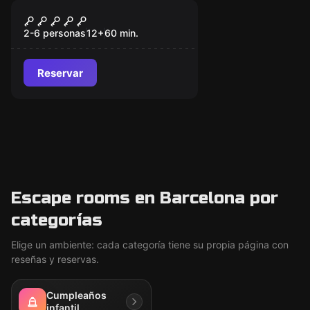
Escape room
The Z Lab
2-6 personas
12
+
60
min.
Reservar
Escape rooms en Barcelona por
categorías
Elige un ambiente: cada categoría tiene su propia página con
reseñas y reservas.
Cumpleaños
infantil