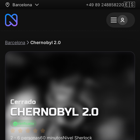
🇪🇸
Barcelona
+49 89 248858220
Barcelona
Chernobyl​ 2.0
Cerrado
CHERNOBYL​ 2.0
Verificado
2 - 6 personas
60 minutos
Nivel Sherlock