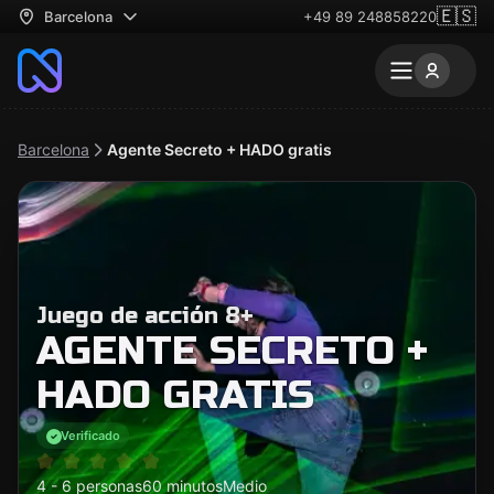
🇪🇸
Barcelona
+49 89 248858220
Barcelona
Agente Secreto + HADO gratis
Juego de acción 8+
AGENTE SECRETO +
HADO GRATIS
Verificado
4 - 6 personas
60 minutos
Medio