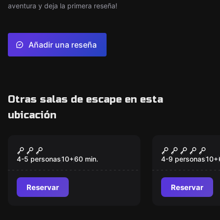
aventura y deja la primera reseña!
Añadir una reseña
Otras salas de escape en esta
ubicación
VR
Escape room
Among Us VR
El Secreto 
4-5 personas
10
+
60
min.
4-9 personas
10
+
Reservar
Reservar