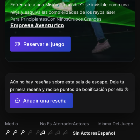
Enfréntate a una Misión "Imposible": sé invisible como una
ninja y esquiva las complejidades de los rayos láser
Para Principiantes
Con Niños
Grupos Grandes
Empresa Aventurico
Reservar el juego
Aún no hay reseñas sobre esta sala de escape. Deja tu
primera reseña y recibe puntos de bonificación por ello 🎯
Añadir una reseña
Medio
No Es Aterrador
Actores
Idioma Del Juego
Sin Actores
Español