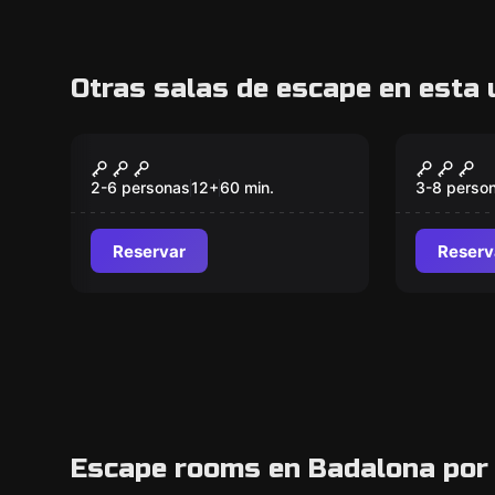
Otras salas de escape en esta 
Escape room
Escape ro
The Exam
Abduct
2-6 personas
12
+
60
min.
3-8 perso
Reservar
Reserv
Escape rooms en Badalona por