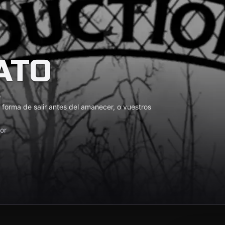
ATO
o
la forma de salir antes del amanecer, o vuestros
or