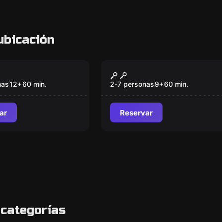
ubicación
om
Escape room
ion Enterprises
OPERACIÓN VALKIRIA
Nuevo
nas
12
+
60
min.
2-7 personas
9
+
60
min.
ar
Reservar
 categorías