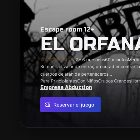
Escape room 12+
EL ORFAN
2 - 6 personas
60 minutos
Medi
Si tenéis el valor de entrar, procurad encontrar 
cuerpos dejarán de perteneceros...
Para Principiantes
Con Niños
Grupos Grandes
Horr
Empresa Abduction
Reservar el juego