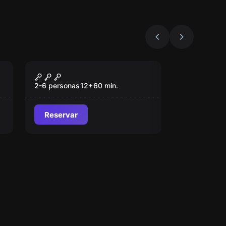
Escape room
La Caída del Régimen
2-6 personas
12
+
60
min.
Reservar