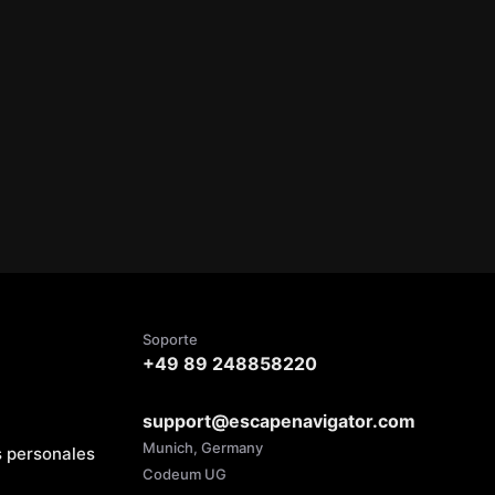
Soporte
+49 89 248858220
support@escapenavigator.com
Munich, Germany
s personales
Codeum UG