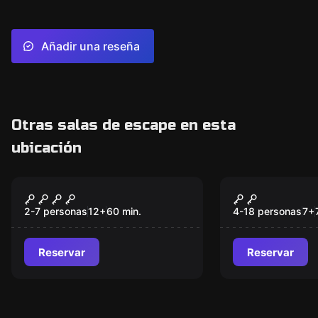
Añadir una reseña
Otras salas de escape en esta
ubicación
Escape room
Escape room
HABELAS HAINAS
The Magic 
Nuevo
ESCAPE ROOM
2-7 personas
12
+
60
min.
4-18 personas
7
+
Reservar
Reservar