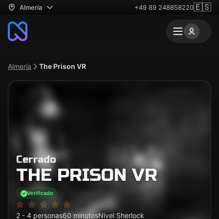
🇪🇸
Almería
+49 89 248858220
Almería
The Prison VR
Cerrado
THE PRISON VR
Verificado
2 - 4 personas
60 minutos
Nivel Sherlock