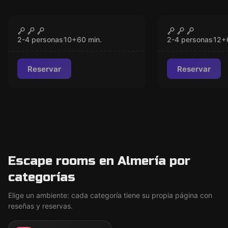
VR
VR
Survival VR
Prince of P
CERRADO
CER
Dagger of 
2-4 personas
10
+
60
min.
2-4 personas
12
+
Reservar
Reservar
Escape rooms en Almería por
categorías
Elige un ambiente: cada categoría tiene su propia página con
reseñas y reservas.