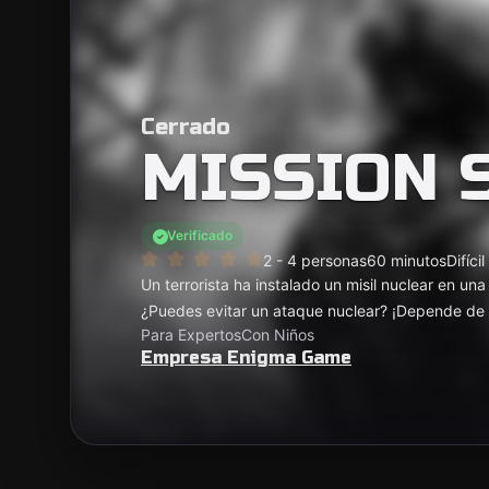
Cerrado
MISSION 
Verificado
2 - 4 personas
60 minutos
Difícil
Un terrorista ha instalado un misil nuclear en un
¿Puedes evitar un ataque nuclear? ¡Depende de t
Para Expertos
Con Niños
Empresa Enigma Game