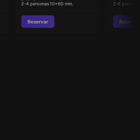
Miércol
2-4 personas
10
+
60
min.
2-8 persona
Reservar
Reservar