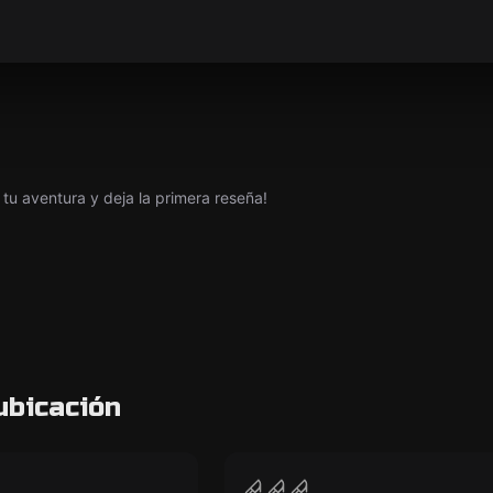
tu aventura y deja la primera reseña!
ubicación
VR
of Persia: The
Sanctum VR
CERRADO
CERRADO