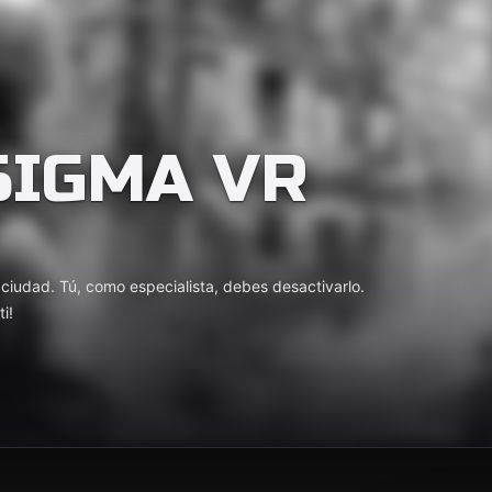
SIGMA VR
a ciudad. Tú, como especialista, debes desactivarlo.
i!