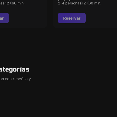
 of Time VR
nas
12
+
60
min.
2-4 personas
12
+
60
min.
ar
Reservar
ategorías
ina con reseñas y