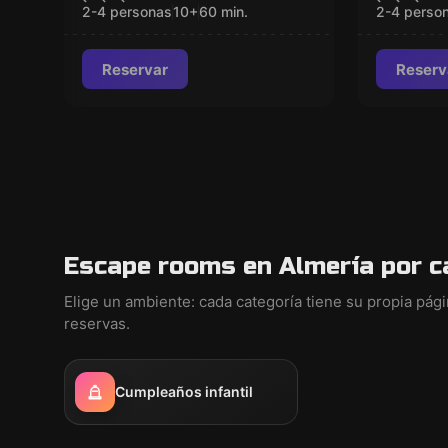
Dagger
2-4 personas
10
+
60
min.
2-4 perso
Reservar
Reserv
Escape rooms en Almería por c
Elige un ambiente: cada categoría tiene su propia pág
reservas.
Cumpleaños infantil