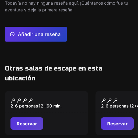
Todavía no hay ninguna reseña aquí. ¡Cuéntanos cómo fue tu
aventura y deja la primera reseña!
Añadir una reseña
Otras salas de escape en esta
ubicación
Escape room
Escape room
La Novia Fantasma
La Cabaña
Nuevo
Nuevo
2-6 personas
12
+
60
min.
2-6 personas
12
+
Reservar
Reservar