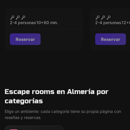
VR
VR
Survival VR
Prince of P
CERRADO
CER
Dagger of 
2-4 personas
10
+
60
min.
2-4 personas
12
+
Reservar
Reservar
Escape rooms en Almería por
categorías
Elige un ambiente: cada categoría tiene su propia página con
reseñas y reservas.