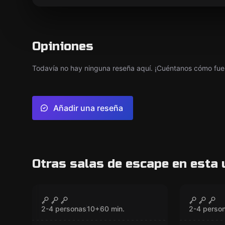
Opiniones
Todavía no hay ninguna reseña aquí. ¡Cuéntanos cómo fue 
Añadir una reseña
Otras salas de escape en esta 
VR
VR
Survival VR
Prince 
CERRADO
Dagger
2-4 personas
10
+
60
min.
2-4 perso