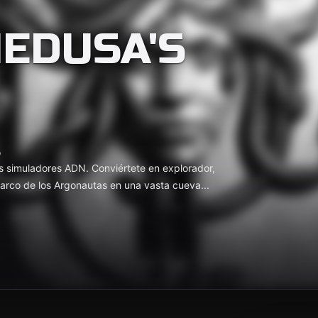
EDUSA'S
o
s simuladores ADN. Conviértete en explorador,
barco de los Argonautas en una vasta cueva...