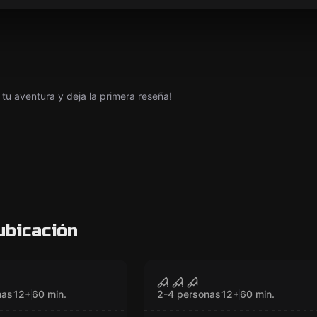
tu aventura y deja la primera reseña!
ubicación
VR
of Persia: The
Sanctum VR
CERRADO
CERRADO
 of Time VR
nas
12
+
60
min.
2-4 personas
12
+
60
min.