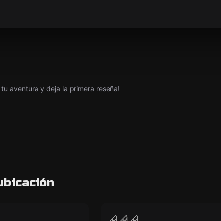
tu aventura y deja la primera reseña!
ubicación
VR
of Persia: The
Sanctum VR
CERRADO
CERRADO