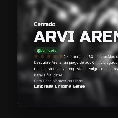
Cerrado
ARVI ARE
Verificado
2 - 4 personas
60 minutos
Medi
Descubre Arena, un juego de acción multijugador
domina tácticas y conquista enemigos en una reali
batalla futurista!
Para Principiantes
Con Niños
Empresa Enigma Game