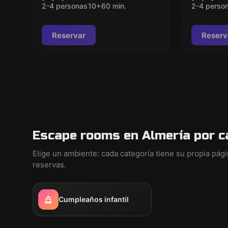
Dagger
2-4 personas
10
+
60
min.
2-4 perso
Reservar
Reserv
Escape rooms en Almería por c
Elige un ambiente: cada categoría tiene su propia pág
reservas.
Cumpleaños infantil