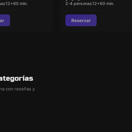
 of Time VR
nas
12
+
60
min.
2-4 personas
12
+
60
min.
ar
Reservar
ategorías
ina con reseñas y