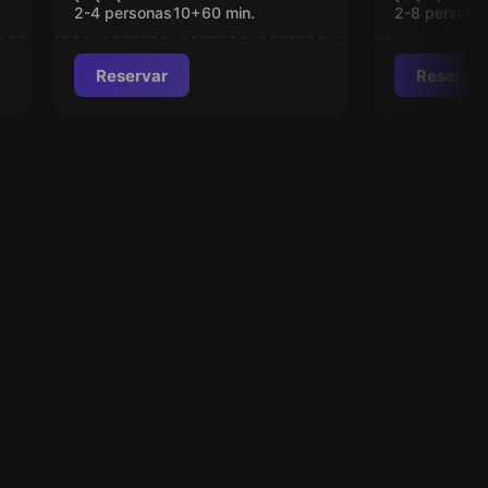
Miércol
2-4 personas
10
+
60
min.
2-8 persona
Reservar
Reservar