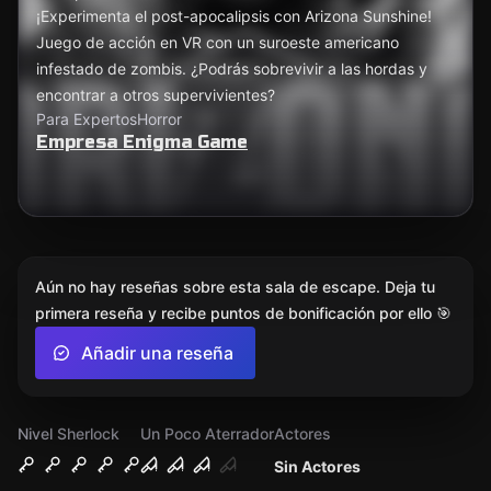
¡Experimenta el post-apocalipsis con Arizona Sunshine!
Juego de acción en VR con un suroeste americano
infestado de zombis. ¿Podrás sobrevivir a las hordas y
encontrar a otros supervivientes?
Para Expertos
Horror
Empresa Enigma Game
Aún no hay reseñas sobre esta sala de escape. Deja tu
primera reseña y recibe puntos de bonificación por ello 🎯
Añadir una reseña
Nivel Sherlock
Un Poco Aterrador
Actores
Sin Actores