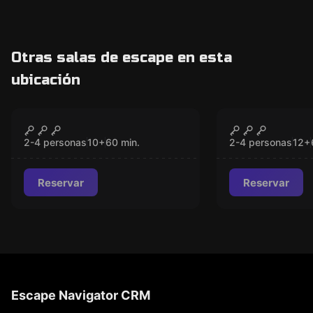
Otras salas de escape en esta
ubicación
VR
VR
Survival VR
Prince of P
CERRADO
CER
Dagger of 
2-4 personas
10
+
60
min.
2-4 personas
12
+
Reservar
Reservar
Escape Navigator CRM