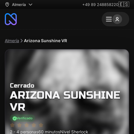
🇪🇸
Almería
+49 89 248858220
Almería
Arizona Sunshine VR
Cerrado
ARIZONA SUNSHINE
VR
Verificado
2 - 4 personas
60 minutos
Nivel Sherlock