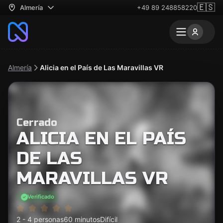
🇪🇸
Almería
+49 89 248858220
Almería
Alicia en el País de Las Maravillas VR
Cerrado
ALICIA EN EL PAÍS
DE LAS
MARAVILLAS VR
Verificado
2 - 4 personas
60 minutos
Difícil