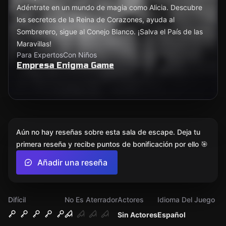
Adéntrate en un mundo de magia como Alicia. Descubre
los secretos de la Reina de Corazones, ayuda al
Sombrerero, sigue al Conejo Blanco. ¡Salva el País de las
Maravillas!
Para Expertos
Con Niños
Empresa Enigma Game
Aún no hay reseñas sobre esta sala de escape. Deja tu
primera reseña y recibe puntos de bonificación por ello 🎯
Añadir una reseña
Difícil
No Es Aterrador
Actores
Idioma Del Juego
Sin Actores
Español