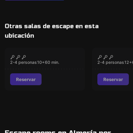
Otras salas de escape en esta
ubicación
VR
VR
Survival VR
Prince of P
CERRADO
CER
Dagger of 
2-4 personas
10
+
60
min.
2-4 personas
12
+
Reservar
Reservar