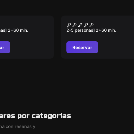
om
Escape room
inato en el
Los Crímenes de la
 Express
Abadía
nas
12
+
60
min.
2-5 personas
12
+
60
min.
ar
Reservar
ares por categorías
ina con reseñas y