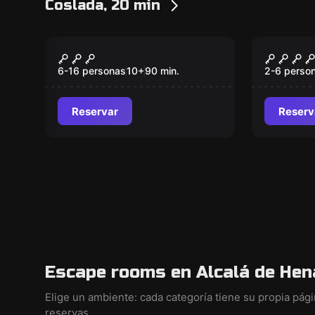
Coslada, 20 min
Escape room
Escape ro
Los Detectives Del
El Ases
Nuevo
Nuevo
Tiempo
Orient
6-16 personas
10
+
90
min.
2-6 perso
Reservar
Reserv
Escape rooms en Alcalá de Hen
Elige un ambiente: cada categoría tiene su propia pág
reservas.