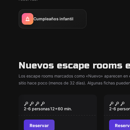
Cumpleaños infantil
Nuevos escape rooms e
Los escape rooms marcados como «Nuevo» aparecen en es
sitio hace poco (menos de 32 días). Algunas fichas pueden
Escape room
Escape ro
La Celda De Lupin
Under 
Nuevo
Nuevo
2-6 personas
12
+
60
min.
2-6 perso
Reservar
Reserv