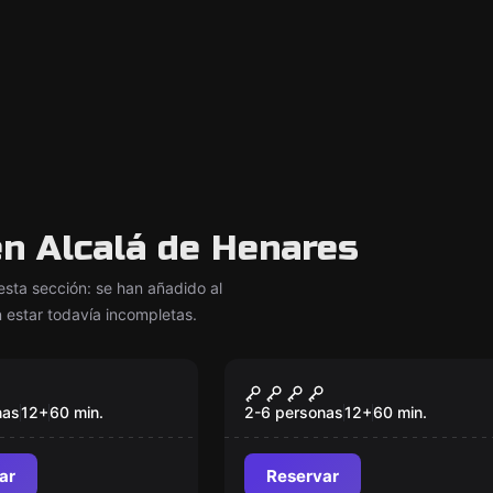
n Alcalá de Henares
ta sección: se han añadido al
 estar todavía incompletas.
om
Escape room
Pressure
Mansion Murder
Nuevo
nas
12
+
60
min.
2-6 personas
12
+
60
min.
ar
Reservar