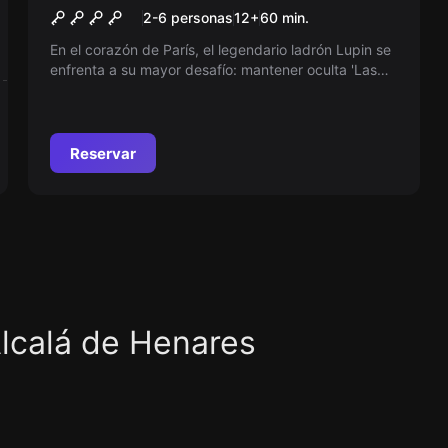
La Celda De Lupin
Nuevo
2-6 personas
12
+
60
min.
En el corazón de París, el legendario ladrón Lupin se
enfrenta a su mayor desafío: mantener oculta 'Las
Flores', una pintura invaluable, desde el interior de su
celda. Atrévete a descifrar sus secretos y desvelar el
misterio antes de ser descubierto en este
emocionante juego de ingenio.
Reservar
lcalá de Henares