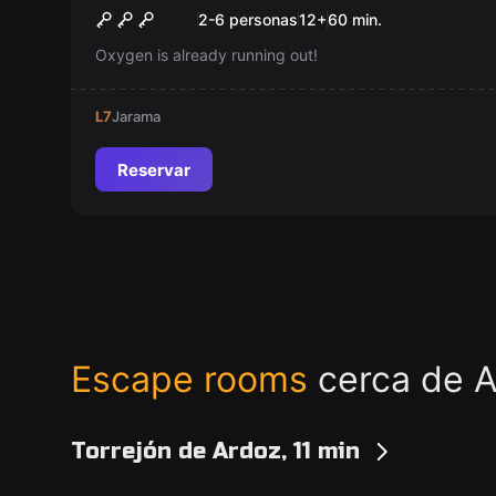
Under Pressure
Nuevo
2-6 personas
12
+
60
min.
Oxygen is already running out!
L7
Jarama
Reservar
Escape rooms
cerca de A
Torrejón de Ardoz, 11 min