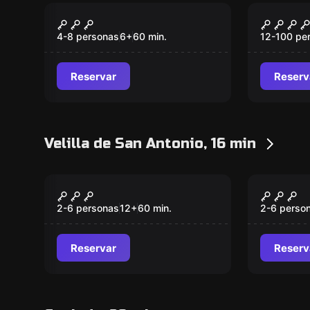
Escape room
Escape ro
Ambar La Visita
Titanic
Nuevo
Nuevo
4-8 personas
6
+
60
min.
12-100 pe
Reservar
Reserv
Velilla de San Antonio, 16 min
Escape room
Escape ro
Nintova Studios
La Disc
Nuevo
Nuevo
Monkey
2-6 personas
12
+
60
min.
2-6 perso
Reservar
Reserv