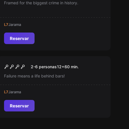
Framed for the biggest crime in history.
L7
Jarama
Reservar
Escape room
Mansion Murder
Nuevo
2-6 personas
12
+
60
min.
Failure means a life behind bars!
L7
Jarama
Reservar