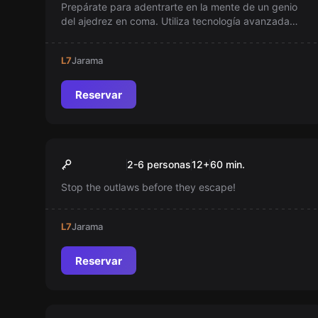
Prepárate para adentrarte en la mente de un genio
del ajedrez en coma. Utiliza tecnología avanzada
para descifrar sus secretos y enfrentar sus miedos.
Cada decisión que tomes cambiará el rumbo de esta
L7
Jarama
aventura donde solo tú eres el protagonista. ¿Te
atreves?
Reservar
Escape room
Arizona Shootout
Nuevo
2-6 personas
12
+
60
min.
Stop the outlaws before they escape!
L7
Jarama
Reservar
Escape room