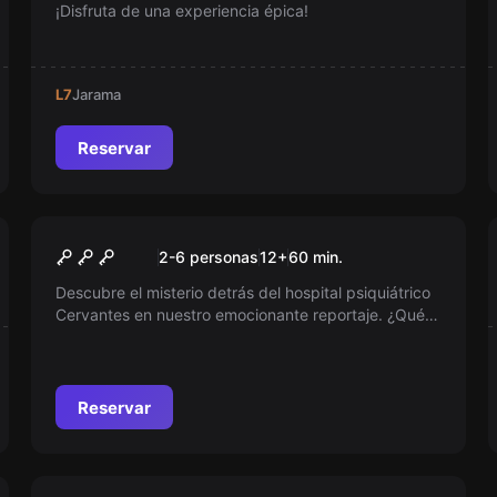
¡Disfruta de una experiencia épica!
L7
Jarama
Reservar
Escape room
El Psiquiátrico
Nuevo
2-6 personas
12
+
60
min.
Descubre el misterio detrás del hospital psiquiátrico
Cervantes en nuestro emocionante reportaje. ¿Qué
secretos guarda el Dr. Vilches? La desaparición de
nuestra reportera principal ha dejado interrogantes y
un país entero busca respuestas. ¿Te atreves a
investigar?
Reservar
Escape room