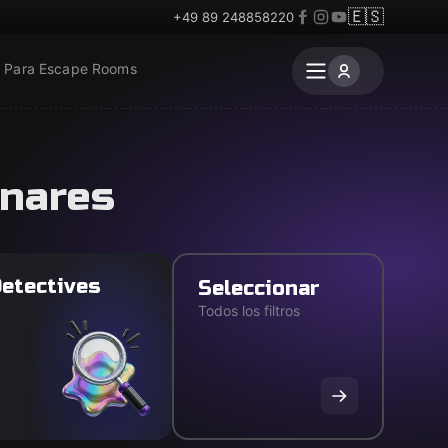
🇪🇸
+49 89 248858220
Para Escape Rooms
enares
etectives
Seleccionar
Todos los filtros