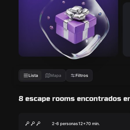
Lista
Mapa
Filtros
8 escape rooms encontrados en
Escape room
En La Mente De Un Genio
Nuevo
2-6 personas
12
+
70
min.