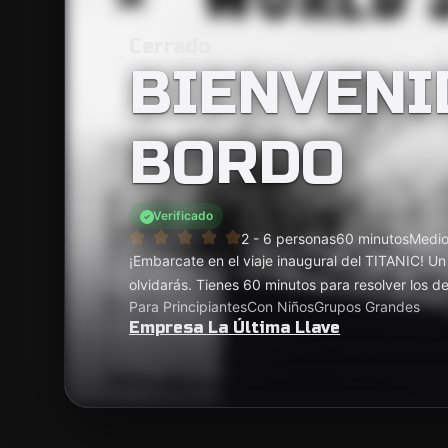
Cerrado
BIENVENI
BORDO
Verificado
2 - 6 personas
60 minutos
Medi
¡Embarcate en el viaje inaugural del TITANIC! U
olvidarás. Tienes 60 minutos para resolver los de
Para Principiantes
Con Niños
Grupos Grandes
Empresa La Última Llave