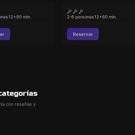
om
Escape room
 al Capo
Leonardo Da Vinci
CERRADO
CERRADO
onas
12
+
90
min.
2-6 personas
12
+
60
min.
ar
Reservar
categorías
ina con reseñas y