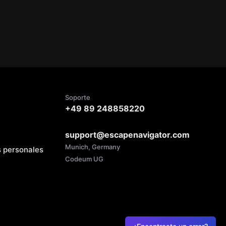
Soporte
+49 89 248858220
support@escapenavigator.com
Munich, Germany
s personales
Codeum UG