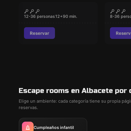
Escape room
Escape ro
Atrapa Al Capo
Atrapa
CERRADO
Nuevo
Nuevo
12-36 personas
12
+
90
min.
8-36 pers
Reservar
Reserv
Escape rooms en Albacete por 
Elige un ambiente: cada categoría tiene su propia pág
reservas.
Cumpleaños infantil