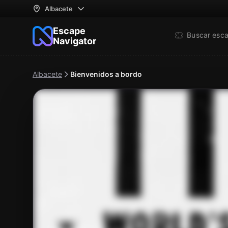
Albacete
Escape
Buscar esc
Navigator
Albacete
Bienvenidos a bordo