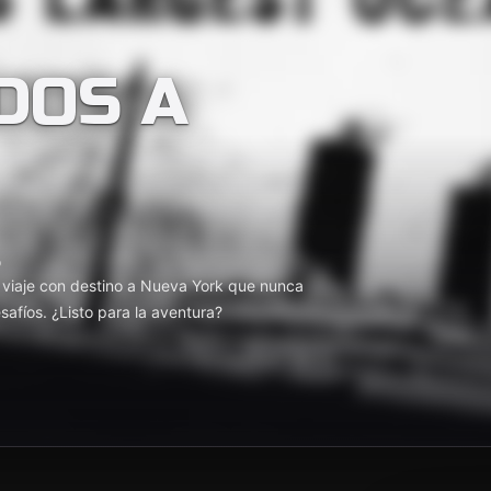
DOS A
o
n viaje con destino a Nueva York que nunca
safíos. ¿Listo para la aventura?