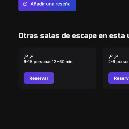
Añadir una reseña
Otras salas de escape en esta 
Escape room
Escape ro
Operación Diamante
MALIBÚ
Nuevo
Nuevo
¿¿Dónd
6-15 personas
12
+
60
min.
2-6 perso
dedo?
Reservar
Reserv