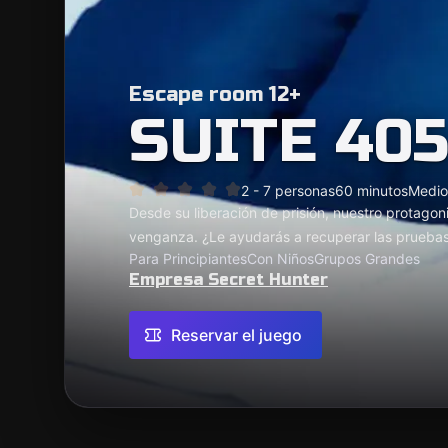
Escape room 12+
SUITE 40
2 - 7 personas
60 minutos
Medio
Desde su liberación de prisión, nuestro protagon
venganza. ¿Le ayudarás a recuperar las pruebas
Para Principiantes
Con Niños
Grupos Grandes
Empresa Secret Hunter
Reservar el juego