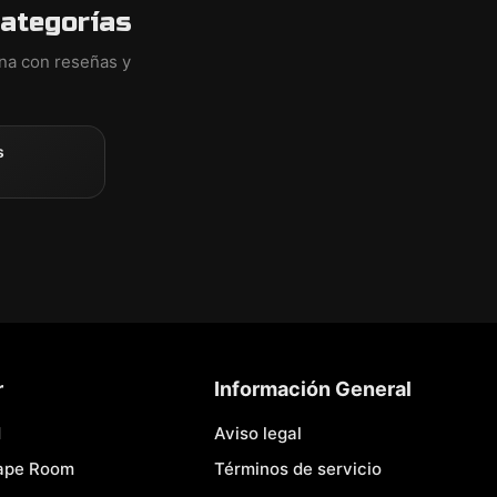
categorías
ina con reseñas y
s
r
Información General
d
Aviso legal
cape Room
Términos de servicio