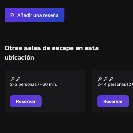
Añadir una reseña
Otras salas de escape en esta
ubicación
Escape room
Escape room
The Code Kids
La Sospech
2-5 personas
7
+
60
min.
2-14 personas
12
Reservar
Reservar