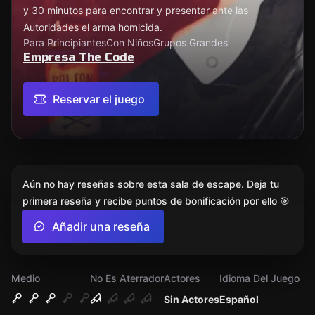
y 30 minutos para encontrar y presentar ante las
Autoridades el arma homicida.
Para Principiantes
Con Niños
Grupos Grandes
Empresa The Code
Reservar el juego
Aún no hay reseñas sobre esta sala de escape. Deja tu
primera reseña y recibe puntos de bonificación por ello 🎯
Añadir una reseña
Medio
No Es Aterrador
Actores
Idioma Del Juego
Sin Actores
Español