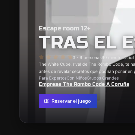
Escape room 12+
TRAS EL 
3 - 6 personas
60 minutos
Difícil
The White Cube, rival de The Rombo Code, te ha
antes de revelar secretos que podrían poner en pe
Para Expertos
Con Niños
Grupos Grandes
Empresa The Rombo Code A Coruña
Reservar el juego