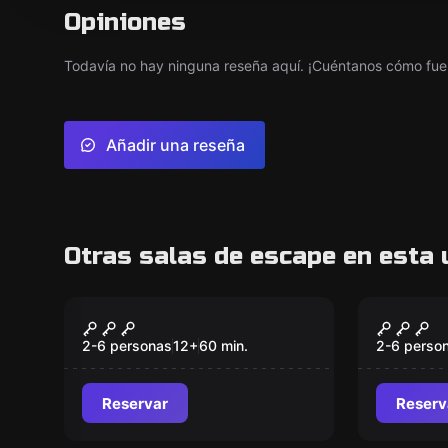
Opiniones
Todavía no hay ninguna reseña aquí. ¡Cuéntanos cómo fue 
Añadir una reseña
Otras salas de escape en esta 
Escape room
Escape ro
La Fuga de Casanova
El Mis
Quijot
2-6 personas
12
+
60
min.
2-6 perso
Reservar
Reserv