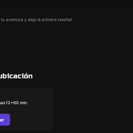
tu aventura y deja la primera reseña!
ubicación
om
terio de Don
e
nas
12
+
60
min.
ar