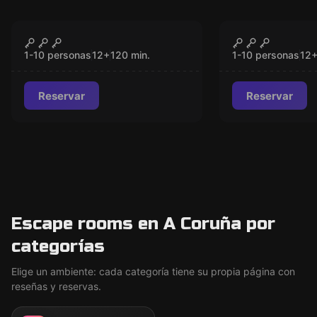
Escape room
Escape room
Invasión Alien
La Orden de
CERRADO
CER
Poderes
1-10 personas
12
+
120
min.
1-10 personas
12
Reservar
Reservar
Escape rooms en A Coruña por
categorías
Elige un ambiente: cada categoría tiene su propia página con
reseñas y reservas.