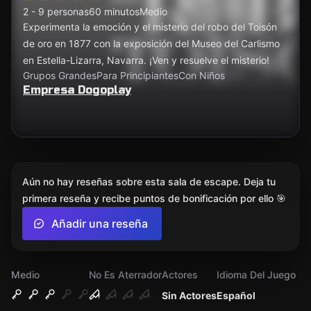
2 - 9 personas
60 minutos
Medio
Experimenta la emoción y el misterio del robo del Toisón
de oro en 1877 con la exposición del Museo del Carlismo
en Estella-Lizarra, Navarra. ¡Ven y resuelve el misterio!
Grupos Grandes
Para Principiantes
Con Niños
Empresa Dogoplay
Aún no hay reseñas sobre esta sala de escape. Deja tu
primera reseña y recibe puntos de bonificación por ello 🎯
Añadir una reseña
Medio
No Es Aterrador
Actores
Idioma Del Juego
Sin Actores
Español