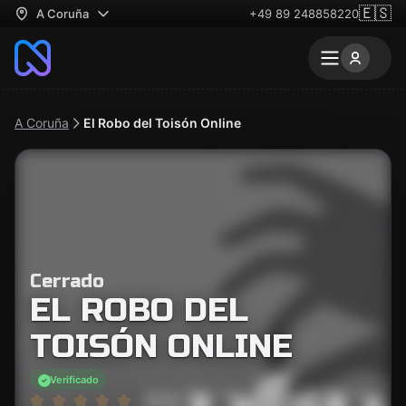
🇪🇸
A Coruña
+49 89 248858220
A Coruña
El Robo del Toisón Online
Cerrado
EL ROBO DEL
TOISÓN ONLINE
Verificado