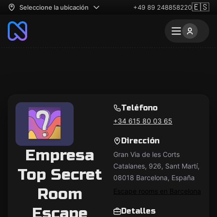
🇪🇸
Seleccione la ubicación
+49 89 248858220
Teléfono
+34 615 80 03 65
Dirección
Empresa
Gran Via de les Corts
Catalanes, 926, Sant Martí,
Top Secret
08018 Barcelona, España
Room
Escape rooms en Barcelona
Escape
Detalles