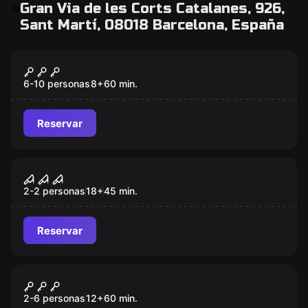
Gran Via de les Corts Catalanes, 926,
Sant Martí, 08018 Barcelona, España
Escape room
Reclutas
Nuevo
6-10 personas
8
+
60
min.
Reservar
Escape room
Sinner
2-2 personas
18
+
45
min.
Reservar
Escape room
Ley Seca
2-6 personas
12
+
60
min.