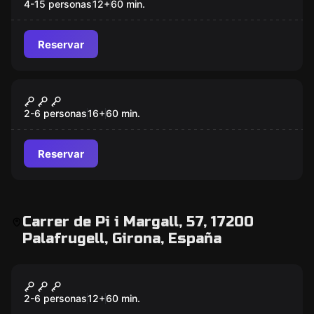
4-15 personas
12
+
60
min.
Reservar
Escape room
Atracciones - Modo Misterio
Nuevo
2-6 personas
16
+
60
min.
Reservar
Carrer de Pi i Margall, 57, 17200
Palafrugell, Girona, España
Escape room
El Baile de las Sirenas
Nuevo
2-6 personas
12
+
60
min.