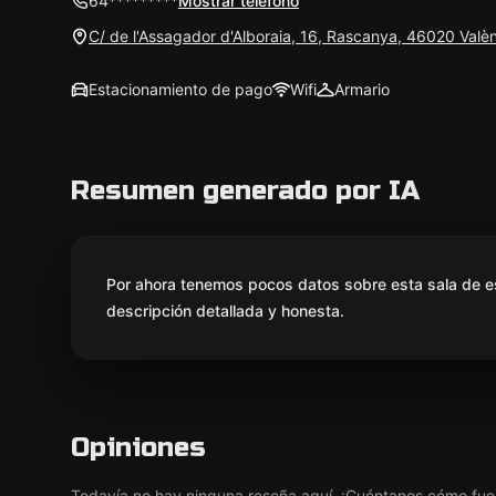
64*********
Mostrar teléfono
C/ de l'Assagador d'Alboraia, 16, Rascanya, 46020 Valèn
Estacionamiento de pago
Wifi
Armario
Resumen generado por IA
Por ahora tenemos pocos datos sobre esta sala de e
descripción detallada y honesta.
Opiniones
Todavía no hay ninguna reseña aquí. ¡Cuéntanos cómo fue 