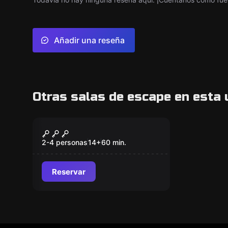
Añadir una reseña
Otras salas de escape en esta 
Escape room
Misión TEDAX: Coche
Nuevo
Bomba
2-4 personas
14
+
60
min.
Reservar