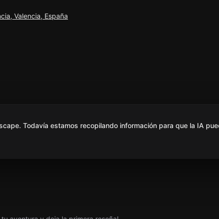
cia, Valencia, España
scape. Todavía estamos recopilando información para que la IA pue
tu aventura y deja la primera reseña!