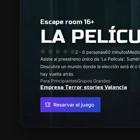
Escape room 16+
LA PELÍC
2 - 6 personas
60 minutos
Medi
Asiste al preestreno único de 'La Película'. Sumér
Descubre un mundo donde la elección será él o t
hay vuelta atrás.
Para Principiantes
Grupos Grandes
Empresa Terror stories Valencia
Reservar el juego