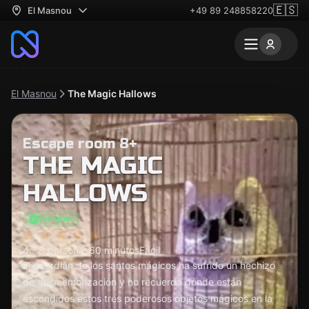
🇪🇸
El Masnou
+49 89 248858220
El Masnou
The Magic Hallows
Escape room 8+
THE MAGIC
HALLOWS
Verificado
4 - 8 personas
60 minutos
Fácil
El guardián de los santos mágicos ha sufrido un hechizo
de desmemorización y no recuerda dónde están
escondidos estos tres poderosos objetos mágicos en la