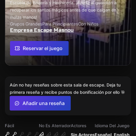
Escuela de Brujería y Hechicería. ¡Ayuda al guardián a
recuperar los santos mágicos antes de que caigan en
malas manos!
Grupos Grandes
Para Principiantes
Con Niños
Empresa Escape Masnou
Reservar el juego
Aún no hay reseñas sobre esta sala de escape. Deja tu
primera reseña y recibe puntos de bonificación por ello 🎯
Añadir una reseña
Fácil
No Es Aterrador
Actores
Idioma Del Juego
Sin Actores
Español, English