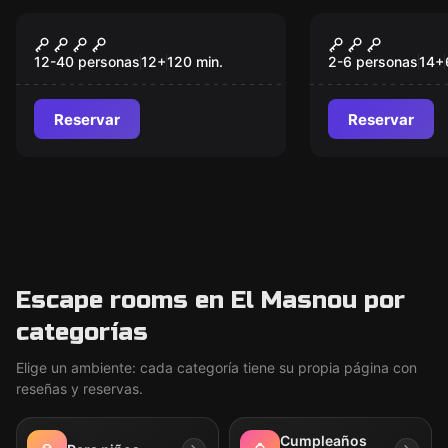
Escape room
Escape room
Quien calla otorga
Gladiators
Nuevo
12-40 personas
12
+
120
min.
2-6 personas
14
+
Reservar
Reservar
Escape rooms en El Masnou por
categorías
Elige un ambiente: cada categoría tiene su propia página con
reseñas y reservas.
Cumpleaños