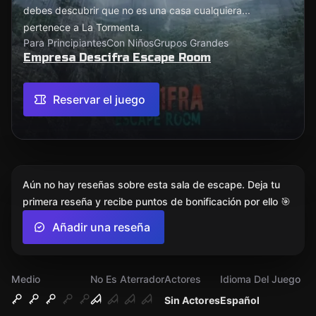
debes descubrir que no es una casa cualquiera...
pertenece a La Tormenta.
Para Principiantes
Con Niños
Grupos Grandes
Empresa Descifra Escape Room
Reservar el juego
Aún no hay reseñas sobre esta sala de escape. Deja tu
primera reseña y recibe puntos de bonificación por ello 🎯
Añadir una reseña
Medio
No Es Aterrador
Actores
Idioma Del Juego
Sin Actores
Español