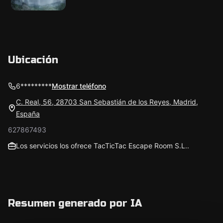
Ubicación
6*********
Mostrar teléfono
C. Real, 56, 28703 San Sebastián de los Reyes, Madrid,
España
627867493
Los servicios los ofrece TacTicTac Escape Room S.L..
Resumen generado por IA