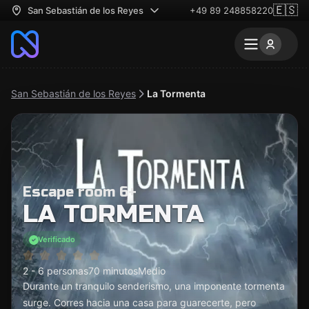
🇪🇸
San Sebastián de los Reyes
+49 89 248858220
San Sebastián de los Reyes
La Tormenta
Escape room 6+
LA TORMENTA
Verificado
2 - 6 personas
70 minutos
Medio
Durante un tranquilo senderismo, una imponente tormenta
surge. Corres hacia una casa para guarecerte, pero