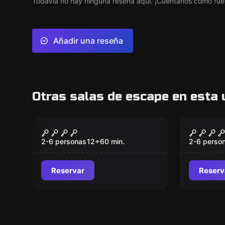
Todavía no hay ninguna reseña aquí. ¡Cuéntanos cómo fue 
Añadir una reseña
Otras salas de escape en esta 
Escape room
Escape ro
Jumanji
Sherlo
2-6 personas
12
+
60
min.
2-6 perso
Reservar
Reserv