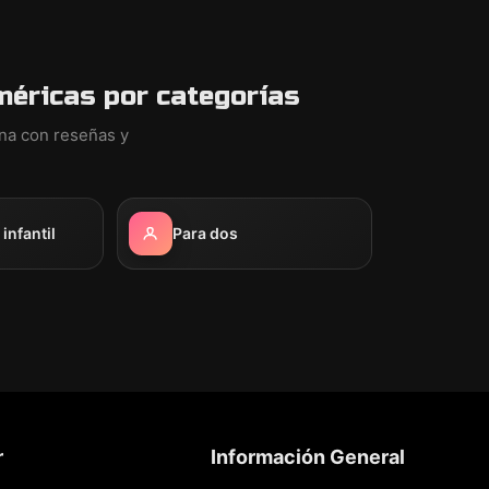
méricas por categorías
ina con reseñas y
nfantil
Para dos
r
Información General