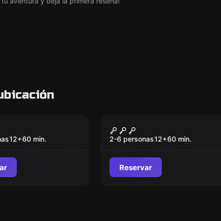
tu aventura y deja la primera reseña!
ubicación
om
Escape room
ck
Escuela de Magia
nas
12
+
60
min.
2-6 personas
12
+
60
min.
ar
Reservar