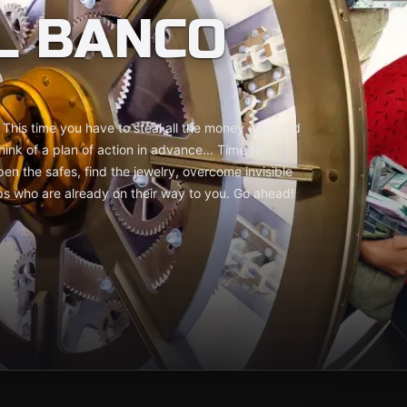
L BANCO
This time you have to steal all the money and gold
think of a plan of action in advance... Time to
en the safes, find the jewelry, overcome invisible
ops who are already on their way to you. Go ahead!