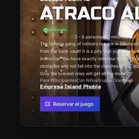
ATRACO A
Verificado
2 - 6 personas
60 minutos
Fácil
The famous gang of robbers is back in business! 
from the bank vault! It is a pity that you did not 
improvise! You have exactly one hour to break op
obstacles and not fall into the clutches of the c
Only the bravest ones will get all the money!
Para Principiantes
Con Niños
Grupos Grandes
Empresa Island Phobia
Reservar el juego