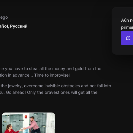
uego
Aún n
añol, Русский
primer
e you have to steal all the money and gold from the
ction in advance... Time to improvise!
e jewelry, overcome invisible obstacles and not fall into
u. Go ahead! Only the bravest ones will get all the