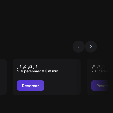
Escape room
Escape roo
La Pesadilla
El Anill
2-6 personas
10
+
60
min.
2-6 persona
Reservar
Reservar