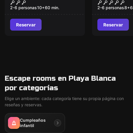
Tropical Trouble
Project Atl
Nuevo
2-6 personas
10
+
60
min.
2-6 personas
8
+
6
Reservar
Reservar
Escape rooms en Playa Blanca
por categorías
Elige un ambiente: cada categoría tiene su propia página con
reseñas y reservas.
Cumpleaños
infantil