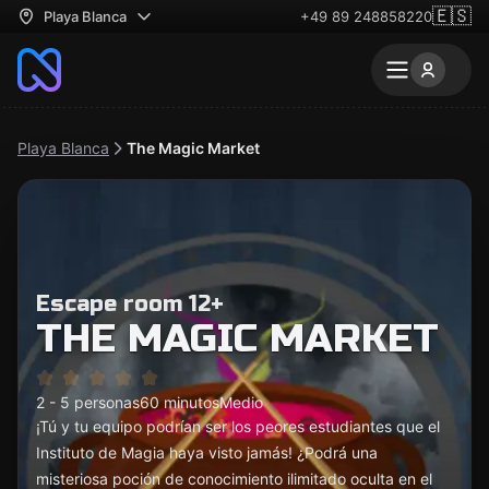
🇪🇸
Playa Blanca
+49 89 248858220
Playa Blanca
The Magic Market
Escape room 12+
THE MAGIC MARKET
2 - 5 personas
60 minutos
Medio
¡Tú y tu equipo podrían ser los peores estudiantes que el
Instituto de Magia haya visto jamás! ¿Podrá una
misteriosa poción de conocimiento ilimitado oculta en el