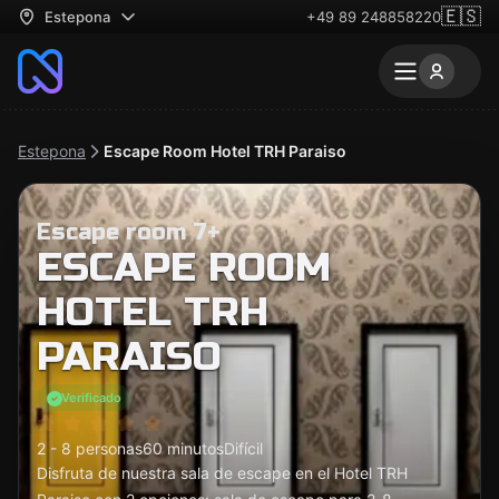
🇪🇸
Estepona
+49 89 248858220
Estepona
Escape Room Hotel TRH Paraiso
Escape room 7+
ESCAPE ROOM
HOTEL TRH
PARAISO
Verificado
2 - 8 personas
60 minutos
Difícil
Disfruta de nuestra sala de escape en el Hotel TRH