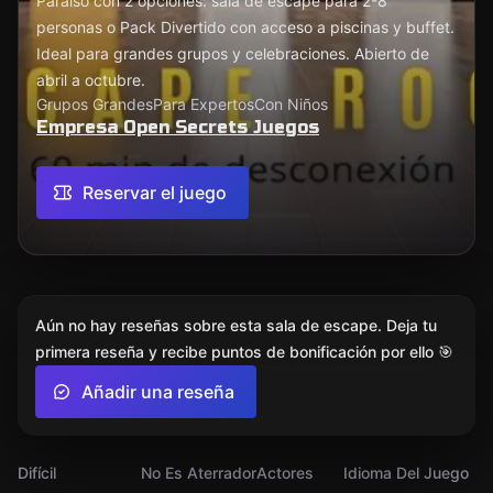
Paraiso con 2 opciones: sala de escape para 2-8
personas o Pack Divertido con acceso a piscinas y buffet.
Ideal para grandes grupos y celebraciones. Abierto de
abril a octubre.
Grupos Grandes
Para Expertos
Con Niños
Empresa Open Secrets Juegos
Reservar el juego
Aún no hay reseñas sobre esta sala de escape. Deja tu
primera reseña y recibe puntos de bonificación por ello 🎯
Añadir una reseña
Difícil
No Es Aterrador
Actores
Idioma Del Juego