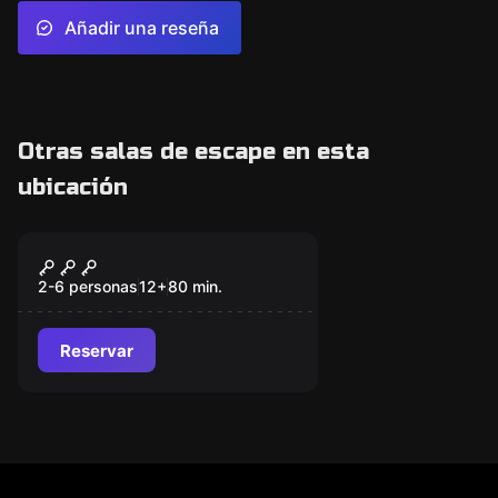
Añadir una reseña
Otras salas de escape en esta
ubicación
Escape room
Museo W
Nuevo
2-6 personas
12
+
80
min.
Reservar