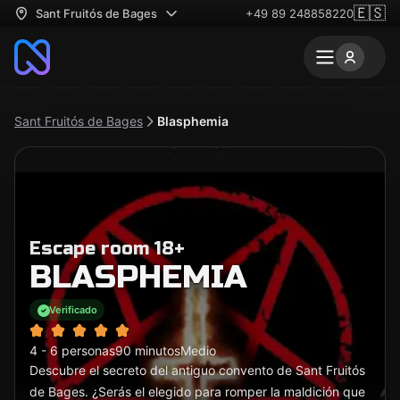
🇪🇸
Sant Fruitós de Bages
+49 89 248858220
Sant Fruitós de Bages
Blasphemia
Escape room 18+
BLASPHEMIA
Verificado
4 - 6 personas
90 minutos
Medio
Descubre el secreto del antiguo convento de Sant Fruitós
de Bages. ¿Serás el elegido para romper la maldición que